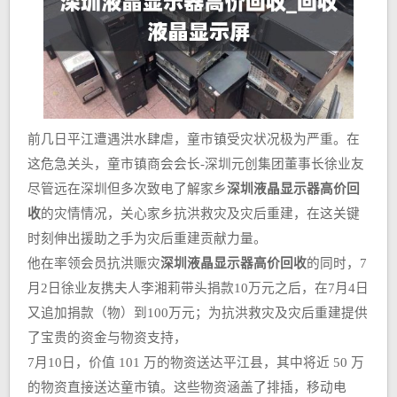
前几日平江遭遇洪水肆虐，童市镇受灾状况极为严重。在
这危急关头，童市镇商会会长-深圳元创集团董事长徐业友
尽管远在深圳但多次致电了解家乡
深圳液晶显示器高价回
收
的灾情情况，关心家乡抗洪救灾及灾后重建，在这关键
时刻伸出援助之手为灾后重建贡献力量。
他在率领会员抗洪赈灾
深圳液晶显示器高价回收
的同时，7
月2日徐业友携夫人李湘莉带头捐款10万元之后，在7月4日
又追加捐款（物）到100万元；为抗洪救灾及灾后重建提供
了宝贵的资金与物资支持，
7月10日，价值 101 万的物资送达平江县，其中将近 50 万
的物资直接送达童市镇。这些物资涵盖了排插，移动电