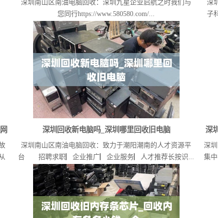
深圳南山区南油电脑回收：深圳九星企业启航之时我们与
深
您同行https://www.580580.com/...
子
姓网
深圳回收新电脑吗_深圳哪里回收旧电脑
深
故
深圳南山区南油电脑回收：致力于潮阳潮南的人才资源平
深圳
从
台 招聘求职▏企业推广▏企业服务▏人才推荐长按识...
集中