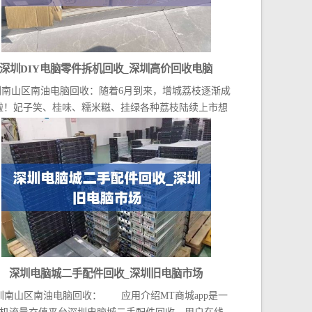
深圳DIY电脑零件拆机回收_深圳高价回收电脑
圳南山区南油电脑回收：随着6月到来，增城荔枝逐渐成
啦！妃子笑、桂味、糯米糍、挂绿各种荔枝陆续上市想
想...
深圳电脑城二手配件回收_深圳旧电脑市场
圳南山区南油电脑回收： 应用介绍MT商城app是一