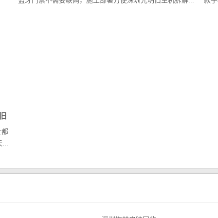
。
蓝牙门禁不需要联网，施工部署方便深圳光明旧主机拆解...
款手
旧
上都
..