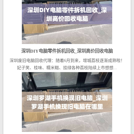
深圳DIY电脑零件拆机回收_深圳高价回收电脑
深圳废旧电脑回收代理：随着6月到来，增城荔枝逐渐成熟啦！
妃子笑、桂味、糯米糍、挂绿各种荔枝陆续上市想想...