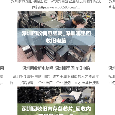
深圳罗湖废旧电脑回收：深圳九星企业启航之时我们与您
深
同行https://www.580580.com/...
科
姓网
深圳回收新电脑吗_深圳哪里回收旧电脑
深
障
深圳罗湖废旧电脑回收：致力于潮阳潮南的人才资源平
深圳
事
台 招聘求职▏企业推广▏企业服务▏人才推荐长按识...
中