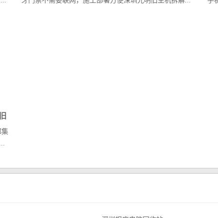
.
牙门禁不需要联网，施工部署方便深圳光明旧主机拆解...
手
旧
都集
.